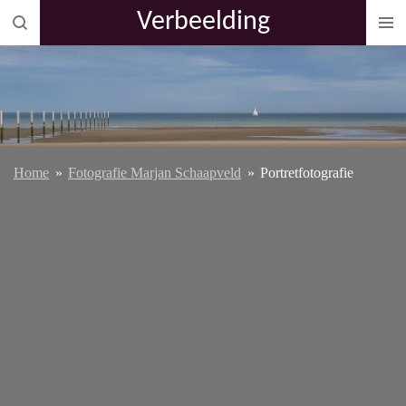
Verbeelding
Ga
direct
naar
de
hoofdinhoud
Home
»
Fotografie Marjan Schaapveld
»
Portretfotografie