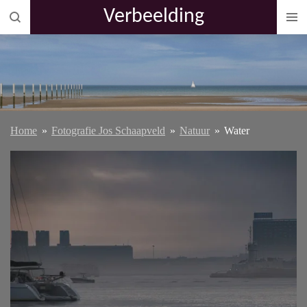
Verbeelding
Ga
direct
naar
de
hoofdinhoud
Home
»
Fotografie Jos Schaapveld
»
Natuur
»
Water