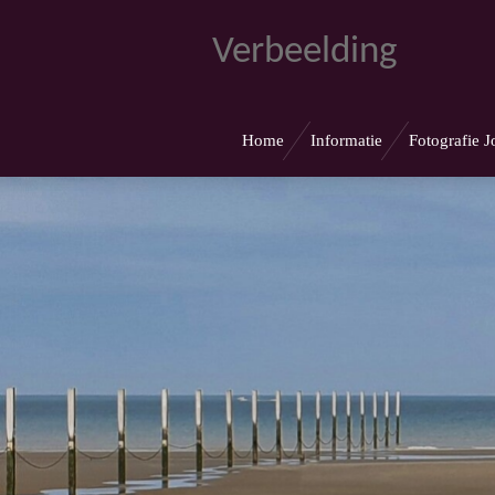
Ga
Verbeelding
direct
naar
de
Home
Informatie
Fotografie 
hoofdinhoud